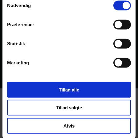
Nødvendig
perfekt overflade og finish, da er det bare at ringe
eller skrive til os. Vores tilbud går du aldrig fejl af, hos
os får du kvalitet til konkurrencedygtige priser -
Præferencer
hver gang.
Statistik
Kontakt os
Marketing
Tillad alle
Tillad valgte
Fø​lg med på Facebook
Afvis
Hvis du vil ha et dybere indblik i vores hverdag, er